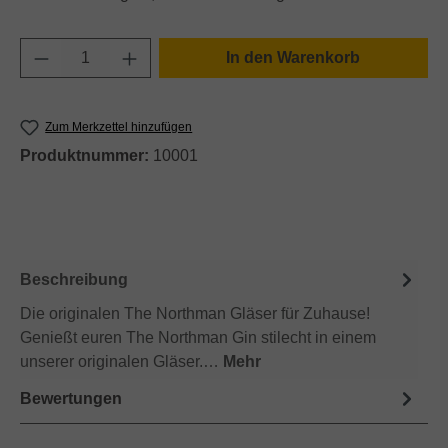
Produkt Anzahl: Gib den gewünschten Wert e
In den Warenkorb
Zum Merkzettel hinzufügen
Produktnummer:
10001
Beschreibung
Die originalen The Northman Gläser für Zuhause!
Genießt euren The Northman Gin stilecht in einem
unserer originalen Gläser.…
Mehr
Bewertungen