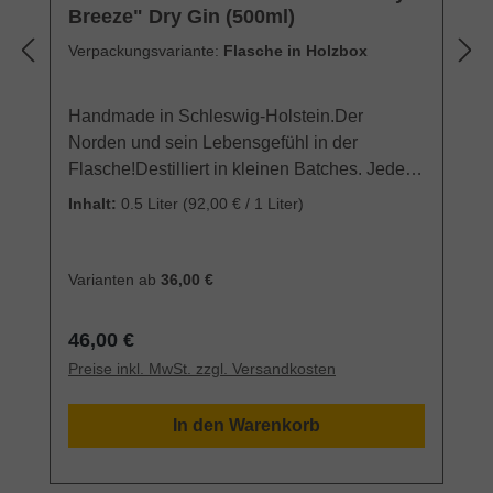
Breeze" Dry Gin (500ml)
Verpackungsvariante:
Flasche in Holzbox
Handmade in Schleswig-Holstein.Der
Norden und sein Lebensgefühl in der
Flasche!Destilliert in kleinen Batches. Jede
Flasche handsigniert.Verpackt in Holzbox mit
Inhalt:
0.5 Liter
(92,00 € / 1 Liter)
maritimen Motiv und Barcard mit
CocktailrezeptThe Northman Gin wird von
den Gründern selbst, Lars & Claas, von Hand
Varianten ab
36,00 €
und mit viel Liebe zum Detail an der Küste
Schleswig- Holsteins destilliert & abgefüllt.
Regulärer Preis:
46,00 €
Der Gin besticht nicht nur durch seine
Preise inkl. MwSt. zzgl. Versandkosten
schlichte Eleganz, sondern spiegelt auch mit
seinem einzigartigen Geschmack den Norden
In den Warenkorb
und sein Lebensgefühl wider. Mit The
Northman „Calm Sea“ starteten die beiden
Nordlichter 2019 ihr eigenes Label und