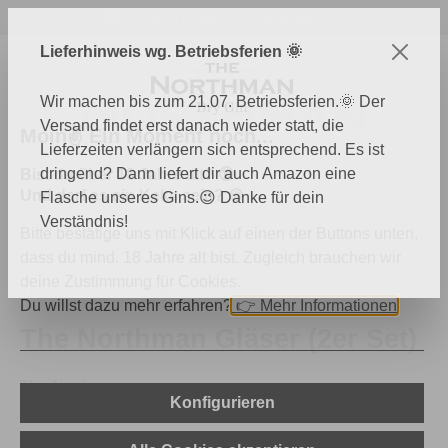
Kostenloser Versand ab 60 €
Zum Hauptinhalt springen
Lieferhinweis wg. Betriebsferien 🌞
Wir machen bis zum 21.07. Betriebsferien.🌞 Der
Versand findet erst danach wieder statt, die
Moin✌️ Ein Moment noch...
Lieferzeiten verlängern sich entsprechend. Es ist
dringend? Dann liefert dir auch Amazon eine
Bist du über 18 Jahre alt? 🔞
Und darf es ein Keks sein? 🍪
Flasche unseres Gins.😉 Danke für dein
Du hast 0 Produk
Ware
Verständnis!
Bitte bestätige uns mit Klick auf einen der Buttons unten,
dass du mind. 18 Jahre alt bist. Zugleich brauchen wir
deine Zustimmung für Cookies.
THE N Shop
THE N Originale
Du willst dazu mehr erfahren?
👉
Mehr Informationen
The Northman Gläser (2er Set)
The Northman
Konfigurieren
Bildergalerie überspringen