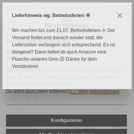
Kostenloser Versand ab 60 €
Zum Hauptinhalt springen
Lieferhinweis wg. Betriebsferien 🌞
Wir machen bis zum 21.07. Betriebsferien.🌞 Der
Versand findet erst danach wieder statt, die
Moin✌️ Ein Moment noch...
Lieferzeiten verlängern sich entsprechend. Es ist
dringend? Dann liefert dir auch Amazon eine
Bist du über 18 Jahre alt? 🔞
Und darf es ein Keks sein? 🍪
Flasche unseres Gins.😉 Danke für dein
Du hast 0 Produk
Ware
Verständnis!
Bitte bestätige uns mit Klick auf einen der Buttons unten,
dass du mind. 18 Jahre alt bist. Zugleich brauchen wir
deine Zustimmung für Cookies.
THE N Shop
THE N Buddeln
Du willst dazu mehr erfahren?
👉
Mehr Informationen
THE N Buddeln
Konfigurieren