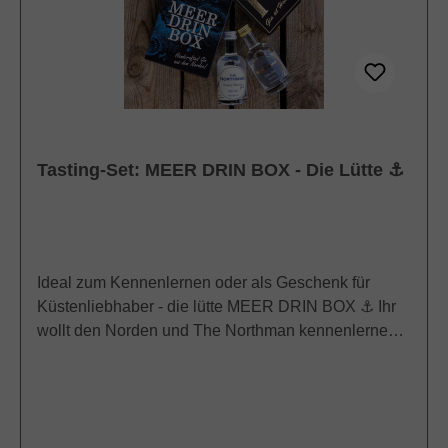
Frische des Nordens wieder. Weitere Botanicals
runden das Geschmacksbild ab und machen The
Northman zu einem Gin für jeden Anlass: Lecker mit
Tonic oder im Cocktail, aber am Besten pur zu
genießen.Alkoholgehalt: 38,8 Vol.%Weitere
Informationen zum Gin und zu den Machern:> Die
Macher
Tasting-Set: MEER DRIN BOX - Die Lütte ⚓
Ideal zum Kennenlernen oder als Geschenk für
Küstenliebhaber - die lütte MEER DRIN BOX ⚓ Ihr
wollt den Norden und The Northman kennenlernen,
aber nicht gleich zwei große Flaschen kaufen? Oder
ihr kennt jemanden, der The Nortman kennenlernen
sollte und wollt ihn mit einem kleinen Geschenk
bedenken? Dann ist die lütte MEER DRIN BOX