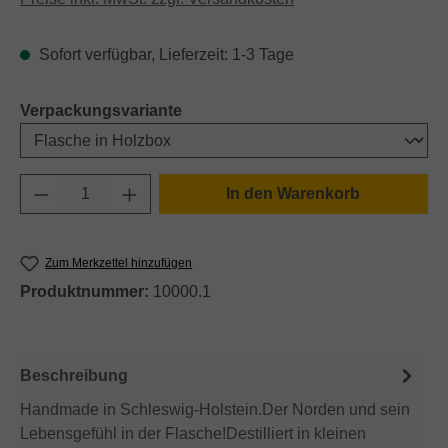
Sofort verfügbar, Lieferzeit: 1-3 Tage
auswählen
Verpackungsvariante
Produkt Anzahl: Gib den gewünschten Wert e
In den Warenkorb
Zum Merkzettel hinzufügen
Produktnummer:
10000.1
Beschreibung
Handmade in Schleswig-Holstein.Der Norden und sein
Lebensgefühl in der Flasche!Destilliert in kleinen