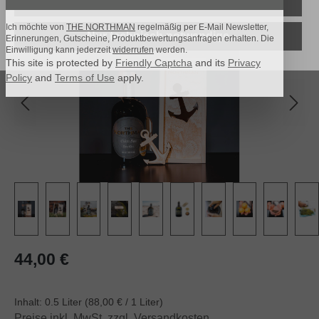
Alle Cookies akzeptieren
Bildergalerie überspringen
Ich möchte von
THE NORTHMAN
regelmäßig per E-Mail Newsletter,
Nur technisch notwendige
Erinnerungen, Gutscheine, Produktbewertungsanfragen erhalten. Die
Einwilligung kann jederzeit
widerrufen
werden.
This site is protected by
Friendly Captcha
and its
Privacy
Policy
and
Terms of Use
apply.
Regulärer Preis:
44,00 €
Inhalt:
0.5 Liter
(88,00 € / 1 Liter)
Preise inkl. MwSt. zzgl. Versandkosten